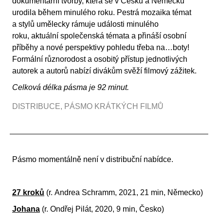
dokumentární tvorby, která se v Česku a Německu
urodila během minulého roku. Pestrá mozaika témat
a stylů umělecky rámuje události minulého
roku, aktuální společenská témata a přináší osobní
příběhy a nové perspektivy pohledu třeba na…boty!
Formální různorodost a osobitý přístup jednotlivých
autorek a autorů nabízí divákům svěží filmový zážitek.
Celková délka pásma je 92 minut.
DISTRIBUCE
,
PÁSMO KRÁTKÝCH FILMŮ
Pásmo momentálně není v distribuční nabídce.
27 kroků
(r.
Andrea Schramm, 2021, 21 min, Německo)
Johana
(r. Ondřej Pilát, 2020, 9 min, Česko)