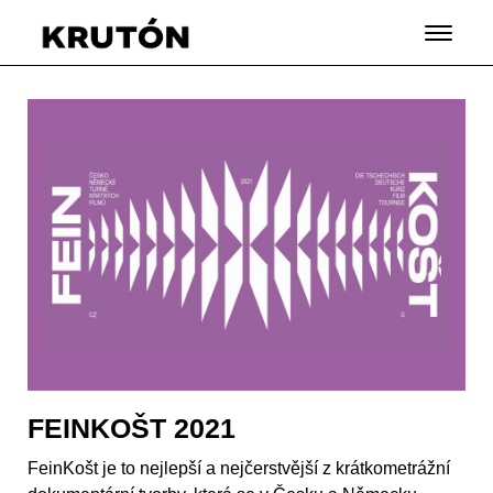
FEINKOŠT 2021
FeinKošt je to nejlepší a nejčerstvější z krátkometrážní