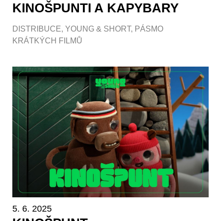
KINOŠPUNTI A KAPYBARY
DISTRIBUCE
,
YOUNG & SHORT
,
PÁSMO
KRÁTKÝCH FILMŮ
5. 6. 2025