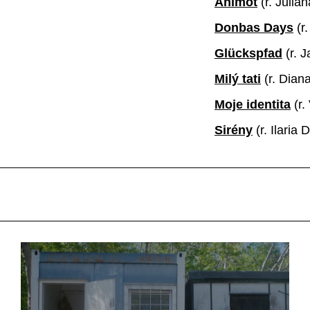
Animot
(r.
Julia
Donbas Days
(r
Glückspfad
(r.
J
Milý tati
(r.
Diana
Moje identita
(r.
Sirény
(r. Ilaria