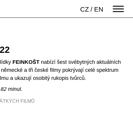
CZ
/
EN
22
hlídky
FEINKOŠT
nabízí šest svébytných aktuálních
 německé a tři české filmy pokrývají celé spektrum
mu a ukazují osobitý rukopis tvůrců.
 82 minut.
ÁTKÝCH FILMŮ