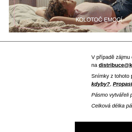
V případě zájmu 
na
distribuce@k
Snímky z tohoto 
kdyby?
,
Propas
Pásmo vytvářeli p
Celková délka pá