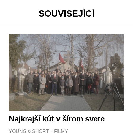
SOUVISEJÍCÍ
Najkrajší kút v šírom svete
YOUNG & SHORT – FILMY