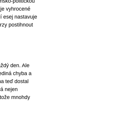
nsko-politickou
cuje vyhrocené
í esej nastavuje
rzy postihnout
aždý den. Ale
ediná chyba a
a teď dostal
vá nejen
rotože mnohdy