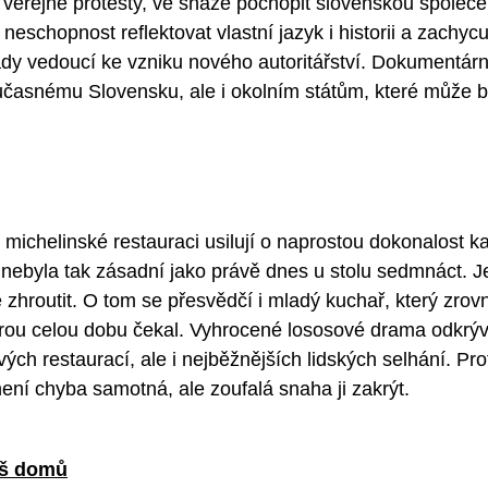
a veřejné protesty, ve snaze pochopit slovenskou společe
a neschopnost reflektovat vlastní jazyk i historii a zachy
dy vedoucí ke vzniku nového autoritářství. Dokumentárn
učasnému Slovensku, ale i okolním státům, které může b
michelinské restauraci usilují o naprostou dokonalost k
 nebyla tak zásadní jako právě dnes u stolu sedmnáct. J
zhroutit. O tom se přesvědčí i mladý kuchař, který zrovn
kterou celou dobu čekal. Vyhrocené lososové drama odkrý
ých restaurací, ale i nejběžnějších lidských selhání. P
ení chyba samotná, ale zoufalá snaha ji zakrýt.
íš domů