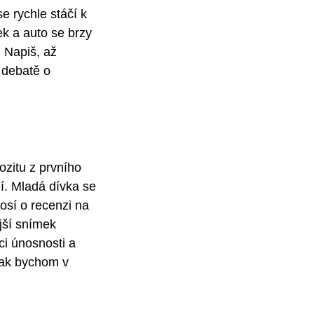
 rychle stáčí k
k a auto se brzy
m Napiš, až
 debatě o
ozitu z prvního
í. Mladá dívka se
osí o recenzi na
jší snímek
ci únosnosti a
jak bychom v