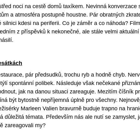
třed noci na cestě domů taxíkem. Nevinná konverzace se
tům a atmosféra postupně houstne. Pár obratných zkrate
 silnici kdesi na periferii. Co je záměr a co náhoda? Fil
jedním z příspěvků k nekonečné, ale stále velmi aktuální
ásilí.
esátkách
estaurace, pár předsudků, trochu ryb a hodně chyb. Nerv
ptýlí spontánní polibek. Následuje však nečekané přiznán
dnout, jak na danou situaci zareaguje. Mezitím číšník pr
číná být bytostně nepříjemná úplně pro všechny. Nejnově
žisérky Marleen Valien bravurně buduje trapno na hrani
á důležitá témata. Především nás ale nutí se zamyslet, 
 zareagovali my?