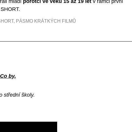
rali mladí
porotci ve věku 15 až 19 let
v rámci první
& SHORT.
SHORT
,
PÁSMO KRÁTKÝCH FILMŮ
Co by,
 střední školy.