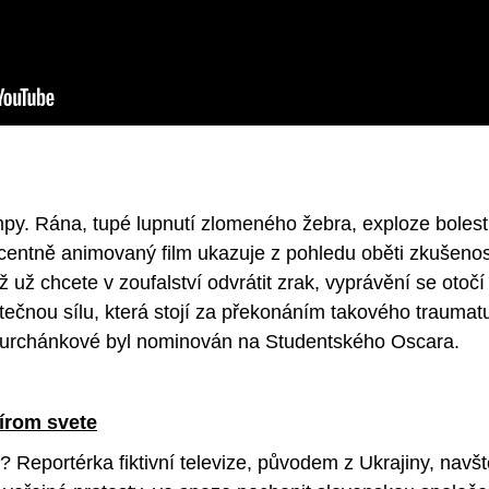
ampy. Rána, tupé lupnutí zlomeného žebra, exploze boles
ecentně animovaný film ukazuje z pohledu oběti zkušenos
 už chcete v zoufalství odvrátit zrak, vyprávění se otočí
čnou sílu, která stojí za překonáním takového traumatu.
Durchánkové byl nominován na Studentského Oscara.
šírom svete
? Reportérka fiktivní televize, původem z Ukrajiny, navšt