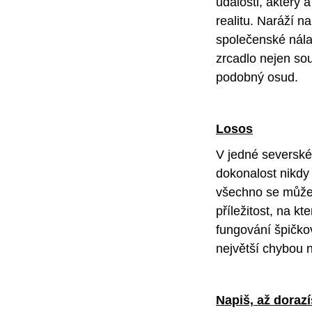
události, aktéry 
realitu. Naráží n
společenské nála
zrcadlo nejen so
podobný osud.
Losos
V jedné severské 
dokonalost nikdy
všechno se může 
příležitost, na 
fungování špičkov
největší chybou n
Napiš, až doraz