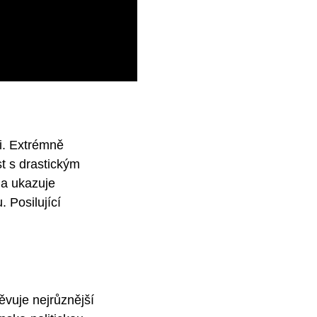
ti. Extrémně
t s drastickým
 a ukazuje
 Posilující
ěvuje nejrůznější