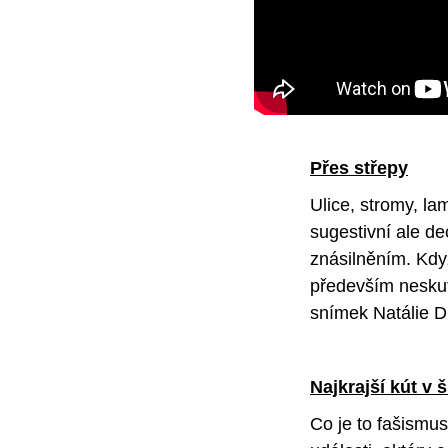
Přes střepy
Ulice, stromy, l
sugestivní ale d
znásilněním. Když
především neskute
snímek Natálie 
Najkrajší kút v 
Co je to fašismus