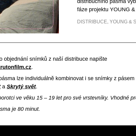
distribučního pásma vyb
fáze projektu YOUNG 
DISTRIBUCE
,
YOUNG & 
o objednání snímků z naší distribuce napište
rutonfilm.cz
.
pásma lze individuálně kombinovat i se snímky z pásem
t
a
Skrytý svět
.
orotci ve věku 15 – 19 let pro své vrstevníky. Vhodné pro
sma je 80 minut.