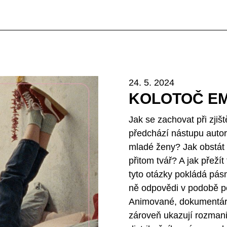
24. 5. 2024
KOLOTOČ E
Jak se zachovat při zjiš
předchází nástupu autor
mladé ženy? Jak obstát 
přitom tvář? A jak přežít
tyto otázky pokládá pá
ně odpovědi v podobě pět
Animované, dokumentárn
zároveň ukazují rozmani