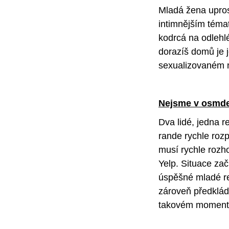
Mladá žena upros
intimnějším téma
kodrcá na odlehlé
dorazíš domů je 
sexualizovaném n
Nejsme v osmd
Dva lidé, jedna r
rande rychle roz
musí rychle rozho
Yelp. Situace za
úspěšné mladé re
zároveň předklád
takovém momentě