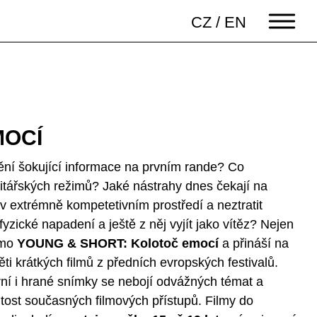
CZ
/
EN
MOCÍ
tění šokující informace na prvním rande? Co
itářských režimů? Jaké nástrahy dnes čekají na
v extrémně kompetetivním prostředí a neztratit
 fyzické napadení a ještě z něj vyjít jako vítěz? Nejen
smo
YOUNG & SHORT: Kolotoč emocí
a přináší na
i krátkých filmů z předních evropských festivalů.
í i hrané snímky se nebojí odvážných témat a
tost současných filmových přístupů. Filmy do