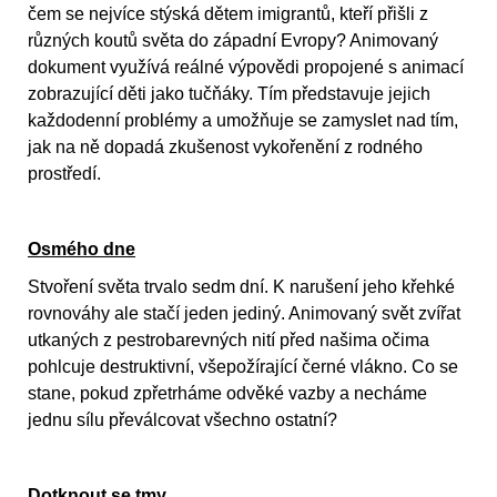
čem se nejvíce stýská dětem imigrantů, kteří přišli z
různých koutů světa do západní Evropy? Animovaný
dokument využívá reálné výpovědi propojené s animací
zobrazující děti jako tučňáky. Tím představuje jejich
každodenní problémy a umožňuje se zamyslet nad tím,
jak na ně dopadá zkušenost vykořenění z rodného
prostředí.
Osmého dne
Stvoření světa trvalo sedm dní. K narušení jeho křehké
rovnováhy ale stačí jeden jediný. Animovaný svět zvířat
utkaných z pestrobarevných nití před našima očima
pohlcuje destruktivní, všepožírající černé vlákno. Co se
stane, pokud zpřetrháme odvěké vazby a necháme
jednu sílu převálcovat všechno ostatní?
Dotknout se tmy