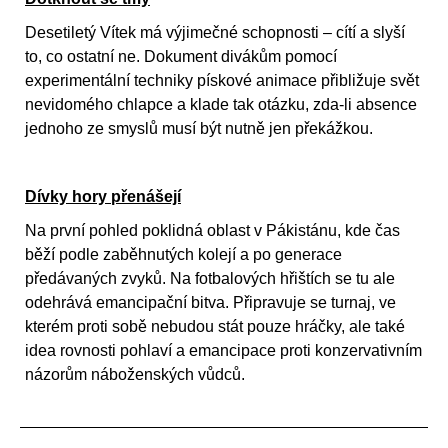
Desetiletý Vítek má výjimečné schopnosti – cítí a slyší
to, co ostatní ne. Dokument divákům pomocí
experimentální techniky pískové animace přibližuje svět
nevidomého chlapce a klade tak otázku, zda-li absence
jednoho ze smyslů musí být nutně jen překážkou.
Dívky hory přenášejí
Na první pohled poklidná oblast v Pákistánu, kde čas
běží podle zaběhnutých kolejí a po generace
předávaných zvyků. Na fotbalových hřištích se tu ale
odehrává emancipační bitva. Připravuje se turnaj, ve
kterém proti sobě nebudou stát pouze hráčky, ale také
idea rovnosti pohlaví a emancipace proti konzervativním
názorům náboženských vůdců.