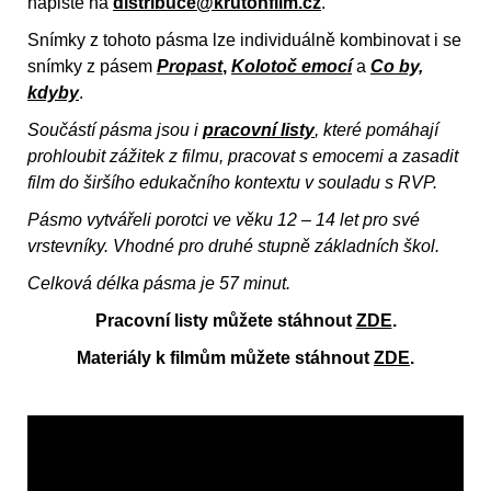
napište na
distribuce@krutonfilm.cz
.
Snímky z tohoto pásma lze individuálně kombinovat i se
snímky z pásem
Propast
,
Kolotoč emocí
a
Co by,
kdyby
.
Součástí pásma jsou i
pracovní listy
, které pomáhají
prohloubit zážitek z filmu, pracovat s emocemi a zasadit
film do širšího edukačního kontextu v souladu s RVP.
Pásmo vytvářeli porotci ve věku 12 – 14 let pro své
vrstevníky. Vhodné pro druhé stupně základních škol.
Celková délka pásma je 57 minut.
Pracovní listy můžete stáhnout
ZDE
.
Materiály k filmům můžete stáhnout
ZDE
.