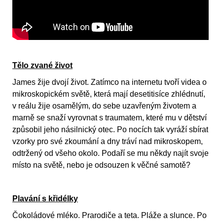
Tělo zvané život
James žije dvojí život. Zatímco na internetu tvoří videa o
mikroskopickém světě, která mají desetitisíce zhlédnutí,
v reálu žije osamělým, do sebe uzavřeným životem a
marně se snaží vyrovnat s traumatem, které mu v dětství
způsobil jeho násilnický otec. Po nocích tak vyráží sbírat
vzorky pro své zkoumání a dny tráví nad mikroskopem,
odtržený od všeho okolo. Podaří se mu někdy najít svoje
místo na světě, nebo je odsouzen k věčné samotě?
Plavání s křidélky
Čokoládové mléko. Prarodiče a teta. Pláže a slunce. Po