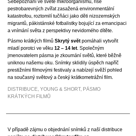
Sebepoznání ve světě mikroorganismů, říše
pestrobarevných zvířat zasažená environmentální
katastrofou, roztomilí tučňáci jako děti nizozemských
migrantů, pákistánské fotbalistky bojující za emancipaci
a vnímání světa z perspektivy nevidomého dítěte.
Pásmo krátkých filmů
Skrytý svět
pomáhali vytvořit
mladí porotci ve věku
12 – 14 let
. Společným
jmenovatelem pásma je zkoumání světů, které běžně
uniknou našemu oku. Snímky sklidily úspěch napříč
prestižními filmovými festivaly a nabízejí svěží pohled
na současný světový a český krátkometrážní film.
DISTRIBUCE
,
YOUNG & SHORT
,
PÁSMO
KRÁTKÝCH FILMŮ
V případě zájmu o objednání snímků z naší distribuce