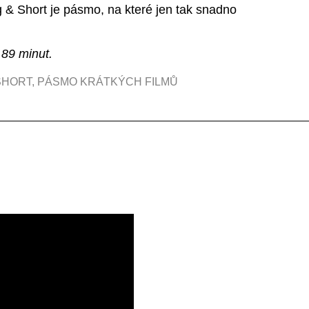
 & Short je pásmo, na které jen tak snadno
 89 minut.
SHORT
,
PÁSMO KRÁTKÝCH FILMŮ