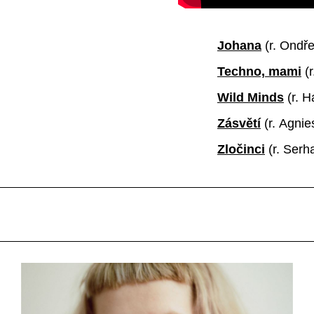
Johana
(r. Ondře
Techno, mami
(
Wild Minds
(r.
H
Zásvětí
(r.
Agnie
Zločinci
(r.
Serha