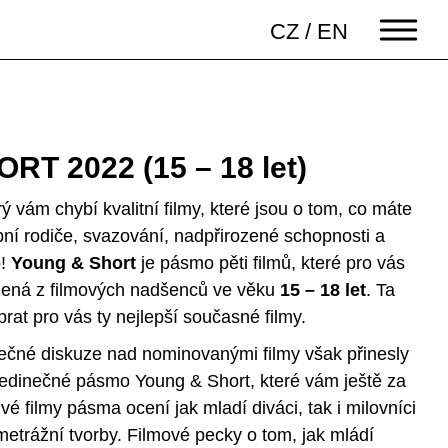
CZ
/
EN
T 2022 (15 – 18 let)
Prý vám chybí kvalitní filmy, které jsou o tom, co máte
apní rodiče, svazování, nadpřirozené schopnosti a
o!
Young & Short
je pásmo pěti filmů, které pro vás
ožená z filmových nadšenců ve věku
15 – 18 let
. Ta
brat pro vás ty nejlepší současné filmy.
nečné diskuze nad nominovanými filmy však přinesly
 jedinečné pásmo Young & Short, které vám ještě za
vé filmy pásma ocení jak mladí diváci, tak i milovníci
metrážní tvorby. Filmové pecky o tom, jak mládí