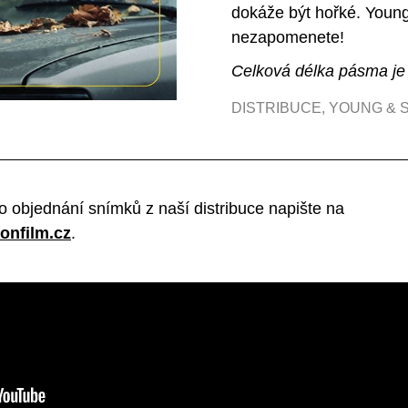
dokáže být hořké. Young
nezapomenete!
Celková délka pásma je
DISTRIBUCE
,
YOUNG & 
o objednání snímků z naší distribuce napište na
onfilm.cz
.