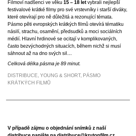
Filmoví nadšenci ve věku
15 – 18 let
vybrali nejlepší
festivalové krátké filmy pro své vrstevníky i starší diváky,
které otevírají pro ně důležitá a rezonující témata.
Pásmo pěti evropských krátkých filmů otevírá tématiku
násilí, strachu, osamění, předsudků a moci sociálních
médií. Hlavní hrdinové se ocitají v komplikovaných,
často bezvýchodných situacích, během nichž si musí
sáhnout až na dno svých sil…
Celková délka pásma je 89 minut.
DISTRIBUCE
,
YOUNG & SHORT
,
PÁSMO
KRÁTKÝCH FILMŮ
V případě zájmu o objednání snímků z naší
distribuce napište na
distribuce@krutonfilm.cz
.